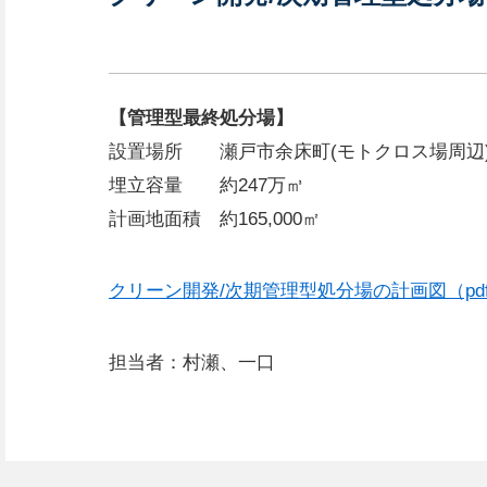
【管理型最終処分場】
設置場所 瀬戸市余床町(モトクロス場周辺
埋立容量 約247万㎥
計画地面積 約165,000㎡
クリーン開発/次期管理型処分場の計画図（pd
担当者：村瀬、一口