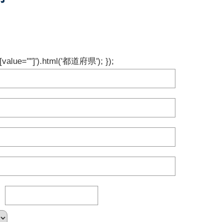
on[value=""]').html('都道府県'); });
〒